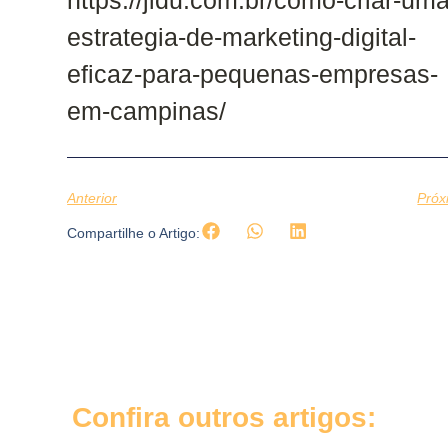
https://jidu.com.br/como-criar-uma
estrategia-de-marketing-digital-
eficaz-para-pequenas-empresas-
em-campinas/
Anterior
Próx
Compartilhe o Artigo:
Confira outros artigos: