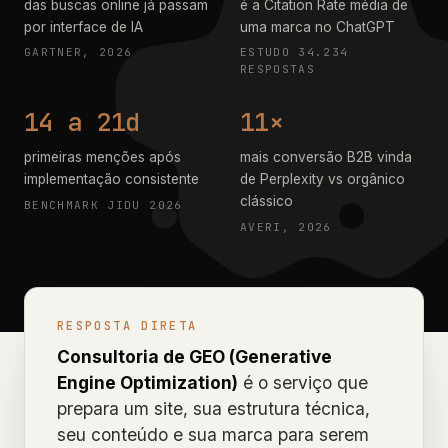
das buscas online já passam
é a Citation Rate média de
por interface de IA
uma marca no ChatGPT
GARTNER, 2026
ESTUDO 34.234
RESPOSTAS
14 a 21d
11×
primeiras menções após
mais conversão B2B vinda
implementação consistente
de Perplexity vs orgânico
clássico
BENCHMARK JIDU 2026
AVERI, 2026
RESPOSTA DIRETA
Consultoria de GEO (Generative
Engine Optimization)
é o serviço que
prepara um site, sua estrutura técnica,
seu conteúdo e sua marca para serem