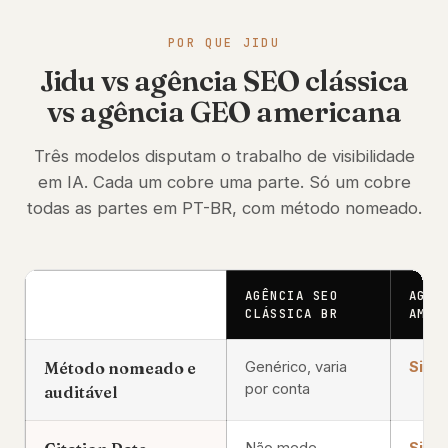
POR QUE JIDU
Jidu vs agência SEO clássica
vs agência GEO americana
Três modelos disputam o trabalho de visibilidade
em IA. Cada um cobre uma parte. Só um cobre
todas as partes em PT-BR, com método nomeado.
AGÊNCIA SEO
AGÊN
CLÁSSICA BR
AMER
Método nomeado e
Genérico, varia
Sim
,
por conta
auditável
Não mede
Sim