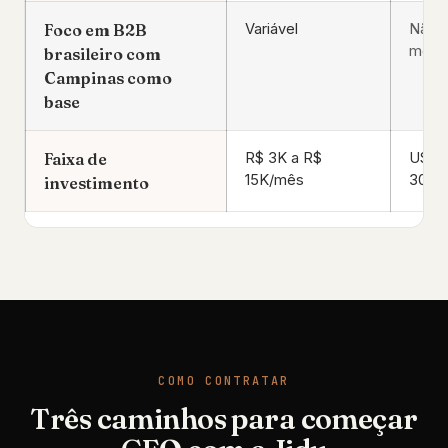
Foco em B2B
Variável
Não 
merc
brasileiro com
Campinas como
base
Faixa de
R$ 3K a R$
USD 
15K/mês
30K+
investimento
COMO CONTRATAR
Três caminhos para começar