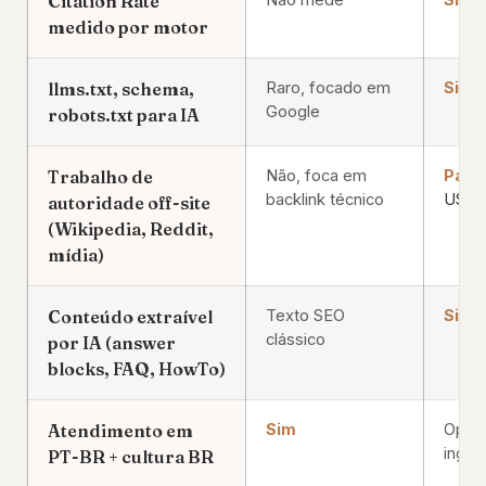
Citation Rate
medido por motor
llms.txt, schema,
Raro, focado em
Sim
Google
robots.txt para IA
Trabalho de
Não, foca em
Parci
backlink técnico
USA
autoridade off-site
(Wikipedia, Reddit,
mídia)
Conteúdo extraível
Texto SEO
Sim
clássico
por IA (answer
blocks, FAQ, HowTo)
Atendimento em
Sim
Oper
inglê
PT-BR + cultura BR