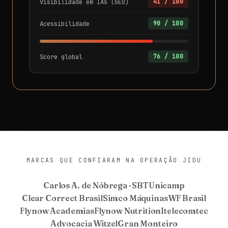
Visibilidade em IAs (GEO)
41 / 100
Acessibilidade
90 / 100
Score global
76 / 100
MARCAS QUE CONFIARAM NA OPERAÇÃO JIDU
Carlos A. de Nóbrega · SBT
Unicamp
Clear Correct Brasil
Simco Máquinas
WF Brasil
Flynow Academias
Flynow Nutrition
Itelecomtec
Advocacia Witzel
Gran Monteiro